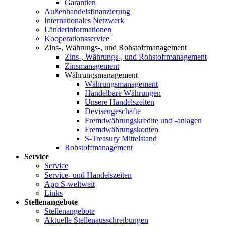
Garantien
Außenhandelsfinanzierung
Internationales Netzwerk
Länderinformationen
Kooperationsservice
Zins-, Währungs-, und Rohstoffmanagement
Zins-, Währungs-, und Rohstoffmanagement
Zinsmanagement
Währungsmanagement
Währungsmanagement
Handelbare Währungen
Unsere Handelszeiten
Devisengeschäfte
Fremdwährungskredite und -anlagen
Fremdwährungskonten
S-Treasury Mittelstand
Rohstoffmanagement
Service
Service
Service- und Handelszeiten
App S-weltweit
Links
Stellenangebote
Stellenangebote
Aktuelle Stellenausschreibungen