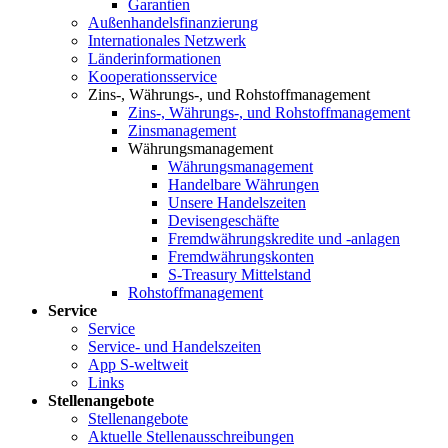
Garantien
Außenhandelsfinanzierung
Internationales Netzwerk
Länderinformationen
Kooperationsservice
Zins-, Währungs-, und Rohstoffmanagement
Zins-, Währungs-, und Rohstoffmanagement
Zinsmanagement
Währungsmanagement
Währungsmanagement
Handelbare Währungen
Unsere Handelszeiten
Devisengeschäfte
Fremdwährungskredite und -anlagen
Fremdwährungskonten
S-Treasury Mittelstand
Rohstoffmanagement
Service
Service
Service- und Handelszeiten
App S-weltweit
Links
Stellenangebote
Stellenangebote
Aktuelle Stellenausschreibungen